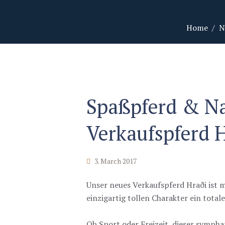
Home
N
Spaßpferd & Na
Verkaufspferd 
3. March 2017
Unser neues Verkaufspferd Hraði ist 
einzigartig tollen Charakter ein tota
Ob Sport oder Freizeit, dieser sympha