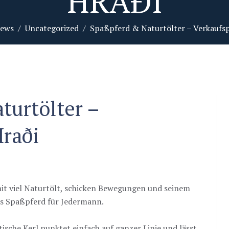
RAÐI
ews
Uncategorized
Spaßpferd & Naturtölter – Verkaufsp
turtölter –
Hraði
mit viel Naturtölt, schicken Bewegungen und seinem
les Spaßpferd für Jedermann.
tische Kerl punktet einfach auf ganzer Linie und lässt