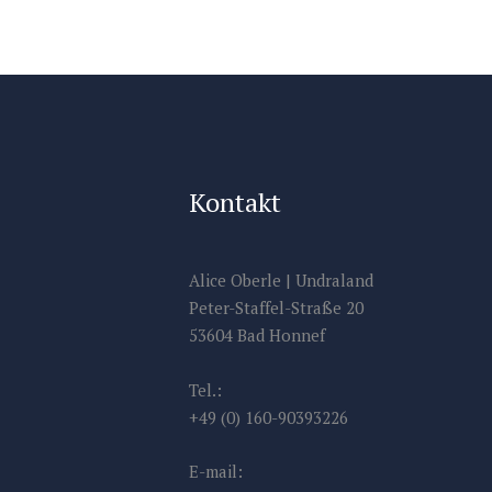
Kontakt
Alice Oberle | Undraland
Peter-Staffel-Straße 20
53604 Bad Honnef
Tel.:
+49 (0) 160-90393226
E-mail: