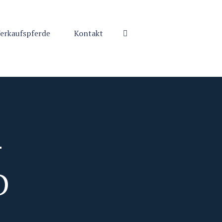
erkaufspferde
Kontakt
V
H