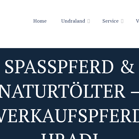
Home
Undraland
Service
V
SPASSPFERD & N
ATURTÖLTER – 
ERKAUFSPFERD 